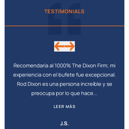
TESTIMONIALS
ado
Recomendaría al 1000% The Dixon Firm; mi
Rod
experiencia con el bufete fue excepcional.
ma
te
Rod Dixon es una persona increíble y se
preocupa por lo que hace...
LEER MÁS
J.S.