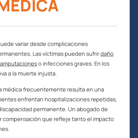
 MÉDICA
Recomendaré el bufete Dixon y al
abogado Rod Dixon a toda mi familia y
puede variar desde complicaciones
amigos. ¡Rod es un gran abogado! Es
permanentes. Las víctimas pueden sufrir
daño
extremadamente eficiente, puntual y
amputaciones
o infecciones graves. En los
exper...
va a la muerte injusta.
LEER MÁS
ncia médica frecuentemente resulta en una
C.R.
entes enfrentan hospitalizaciones repetidas,
 y discapacidad permanente. Un abogado de
r compensación que refleje tanto el impacto
nes.