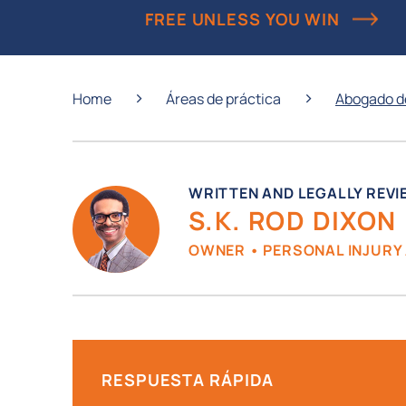
FREE UNLESS YOU WIN
›
›
Home
Áreas de práctica
Abogado de
WRITTEN AND LEGALLY REVI
S.K. ROD DIXON
OWNER • PERSONAL INJURY
RESPUESTA RÁPIDA