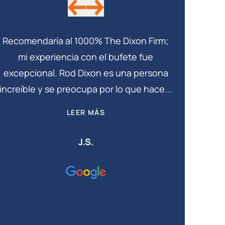
Recomendaría al 1000% The Dixon Firm;
Mi aboga
mi experiencia con el bufete fue
mantuvo al 
excepcional. Rod Dixon es una persona
mi caso.
increíble y se preocupa por lo que hace...
empr
LEER MÁS
J.S.