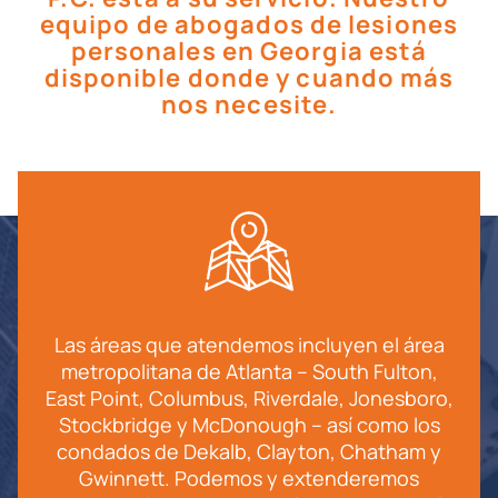
equipo de abogados de lesiones
personales en Georgia está
disponible donde y cuando más
nos necesite.
Las áreas que atendemos incluyen el área
metropolitana de Atlanta – South Fulton,
East Point, Columbus, Riverdale, Jonesboro,
Stockbridge y McDonough – así como los
condados de Dekalb, Clayton, Chatham y
Gwinnett. Podemos y extenderemos