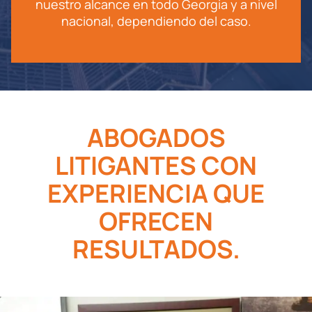
nuestro alcance en todo Georgia y a nivel
nacional, dependiendo del caso.
ABOGADOS
LITIGANTES CON
EXPERIENCIA QUE
OFRECEN
RESULTADOS.