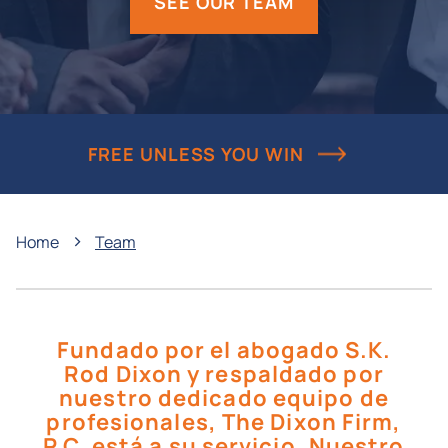
SEE OUR TEAM
FREE UNLESS YOU WIN
›
Home
Team
Fundado por el abogado S.K.
Rod Dixon y respaldado por
nuestro dedicado equipo de
profesionales, The Dixon Firm,
P.C. está a su servicio. Nuestro