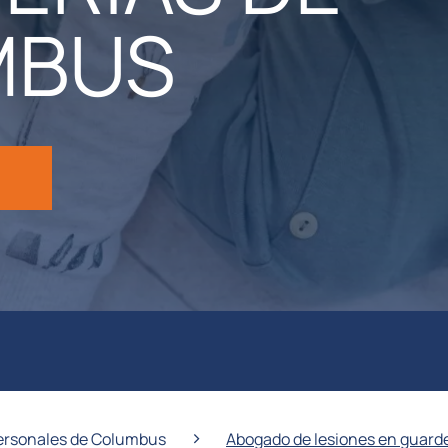
MBUS
›
ersonales de Columbus
Abogado de lesiones en guard