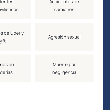
dentes
Accidentes de
exper...
ilísticos
camiones
LEER MÁS
C.R.
s de Uber y
Agresión sexual
yft
ones en
Muerte por
derías
negligencia