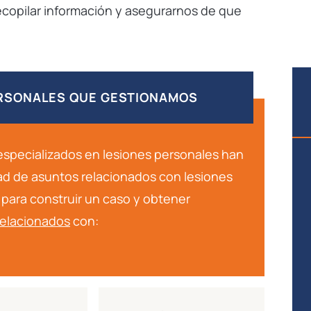
ecopilar información y asegurarnos de que
ERSONALES QUE GESTIONAMOS
 especializados en lesiones personales han
dad de asuntos relacionados con lesiones
para construir un caso y obtener
 relacionados
con:
Recomendaré el bufete Dixon y al
abogado Rod Dixon a toda mi familia y
amigos. ¡Rod es un gran abogado! Es
extremadamente eficiente, puntual y