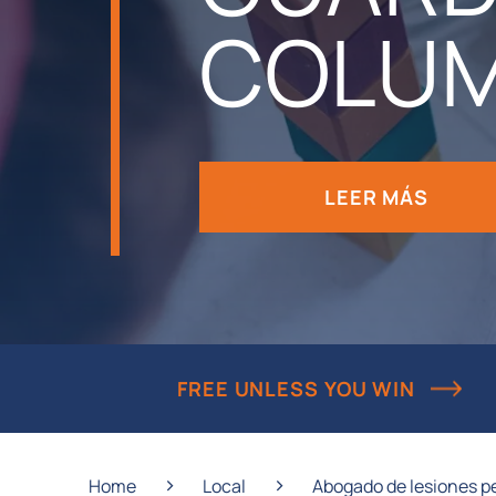
COLU
LEER MÁS
FREE UNLESS YOU WIN
›
›
Home
Local
Abogado de lesiones p