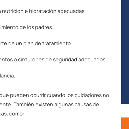
 nutrición e hidratación adecuadas.
VERDICT
imiento de los padres.
Acuerdo de $2.1 millones de dólares -
Muerte causada por negligencia de un
te de un plan de tratamiento.
conductor de camión con remolque.
asientos o cinturones de seguridad adecuados.
lancia.
s que pueden ocurrir cuando los cuidadores no
nte. También existen algunas causas de
cas, como: