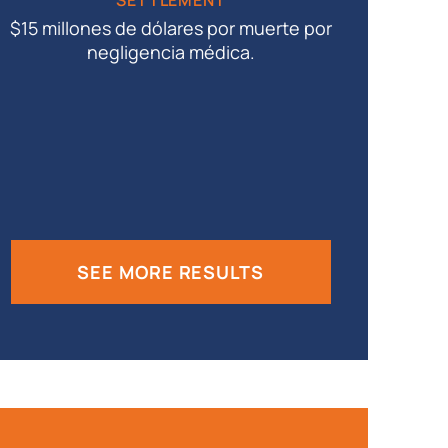
SETTLEMENT
$15 millones de dólares por muerte por
negligencia médica.
Veredict
Muerte p
SEE MORE RESULTS