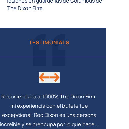
lesiones en guarderías de Columbus de
The Dixon Firm
TESTIMONIALS
Recomendaría al 1000% The Dixon Firm;
Mi aboga
mi experiencia con el bufete fue
mantuvo al 
excepcional. Rod Dixon es una persona
mi caso.
increíble y se preocupa por lo que hace...
empr